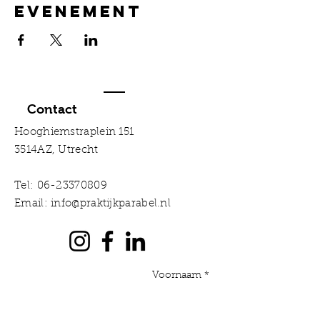
evenement
Contact
Hooghiemstraplein 151
3514AZ, Utrecht
Tel:
06-23370809
Email:
info@praktijkparabel.nl
Voornaam *