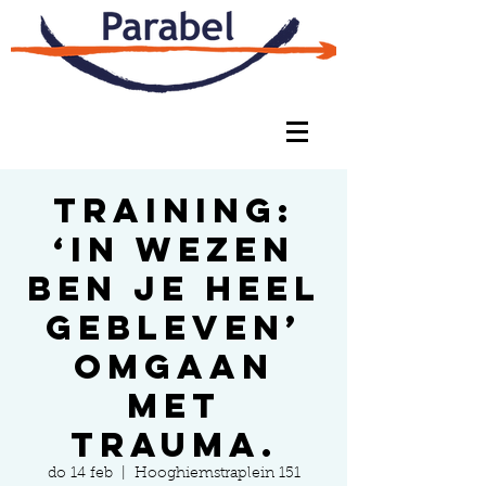
Training:
‘In wezen
ben je heel
gebleven’
omgaan
met
trauma.
do 14 feb
  |  
Hooghiemstraplein 151