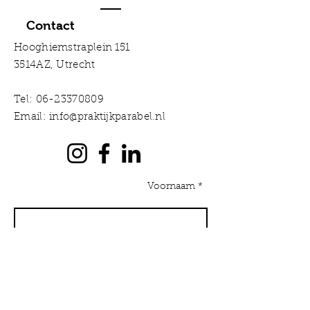
Contact
Hooghiemstraplein 151
3514AZ, Utrecht
Tel:
06-23370809
Email:
info@praktijkparabel.nl
Voornaam *
Achternaam *