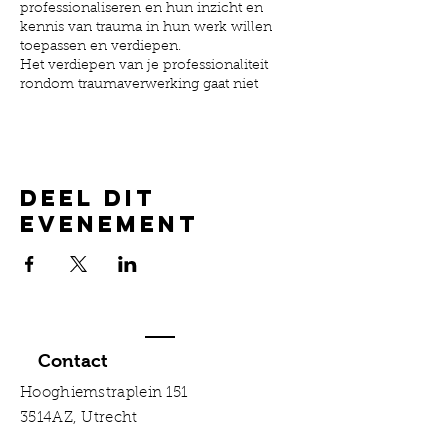
professionaliseren en hun inzicht en
kennis van trauma in hun werk willen
toepassen en verdiepen.
Het verdiepen van je professionaliteit
rondom traumaverwerking gaat niet
zonder de eigen persoonlijke thema’s
verder aan te kijken en te integreren. We
werken dan ook langs de as van de
leerlijnen van de deelnemers.
Deel dit
Data:
evenement
Blok 1: 09 en 10 september 2022
Blok 2: 07 en 08 oktober 2022
Blok 3: 18 en 19 november 2022
Blok 4: 09 en 10 december 2022
Blok 5: 20 en 21 januari 2023
Blok 6: 10 en 11 februari 2023
Contact
Hooghiemstraplein 151
3514AZ, Utrecht