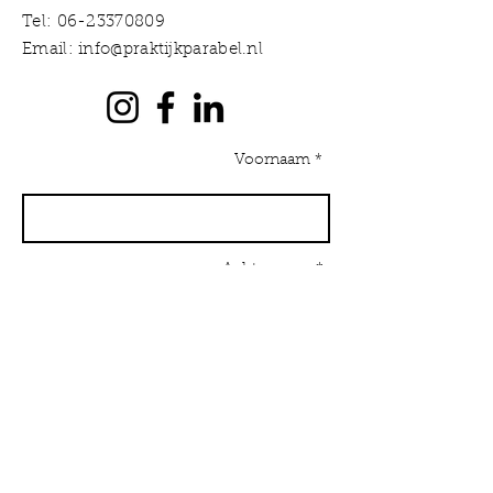
Tel:
06-23370809
Email:
info@praktijkparabel.nl
Voornaam *
Achternaam *
E-mailadres *
Onderwerp