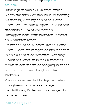
voor een reisplanner op 
http://u-
ov.info/
. 

Bussen gaan vanaf CS Jaarbeurszijde, 
Neem stadsbus 7 of streekbus 55 richting 
Maartensdijk, uitstappen halte Kleine 
Singel  en 2 minuten lopen. Je kunt ook 
streekbus 50, 74 of 251 nemen. 
uitstappen halte Wittevrouwen Biltstraat. 
en 6 minuten lopen.  
Uitstappen halte Wittevrouwen/ Kleine 
Singel. Loop terug tegen de bus-richting 
in en sla af naar de Wittevrouwensingel. 
Houdt het water links, na 80 meter is 
rechts in een inham de toegang naar het 
bedrijvencentrum Hooghiemstra.
Parkeren
Voor de deur van het Bedrijvencentrum 
Hooghiemstra is parkeergarage:

De Grifthoek, Wittenvrouwensingel 96. 
Je betaalt daar…
Meer weergeven