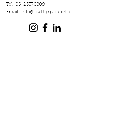
Tel:
06-23370809
Email:
info@praktijkparabel.nl
Voornaam *
Achternaam *
E-mailadres *
Onderwerp