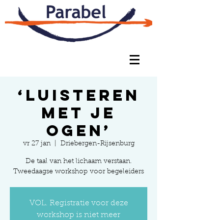
‘Luisteren
met je
ogen’
vr 27 jan
  |  
Driebergen-Rijsenburg
De taal van het lichaam verstaan.
Tweedaagse workshop voor begeleiders
VOL. Registratie voor deze
workshop is niet meer